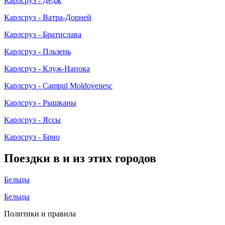
Карлсруэ - Дедж
Карлсруэ - Ватра-Дорней
Карлсруэ - Братислава
Карлсруэ - Пльзень
Карлсруэ - Клуж-Напока
Карлсруэ - Campul Moldovenesc
Карлсруэ - Рышканы
Карлсруэ - Яссы
Карлсруэ - Брно
Поездки в и из этих городов
Бельцы
Бельцы
Политики и правила