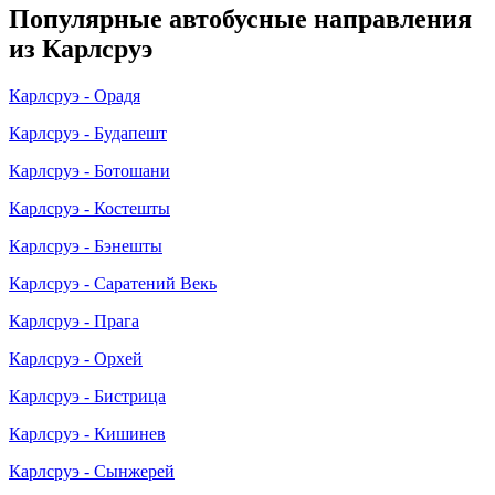
Популярные автобусные направления
из Карлсруэ
Карлсруэ - Орадя
Карлсруэ - Будапешт
Карлсруэ - Ботошани
Карлсруэ - Костешты
Карлсруэ - Бэнешты
Карлсруэ - Саратений Векь
Карлсруэ - Прага
Карлсруэ - Орхей
Карлсруэ - Бистрица
Карлсруэ - Кишинев
Карлсруэ - Сынжерей