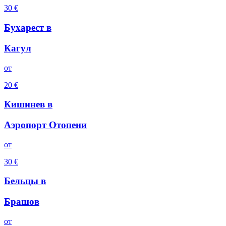
30
€
Бухарест
в
Кагул
oт
20
€
Кишинев
в
Аэропорт Отопени
oт
30
€
Бельцы
в
Брашов
oт