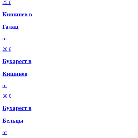
25
€
Кишинев
в
Галац
oт
20
€
Бухарест
в
Кишинев
oт
30
€
Бухарест
в
Бельцы
oт