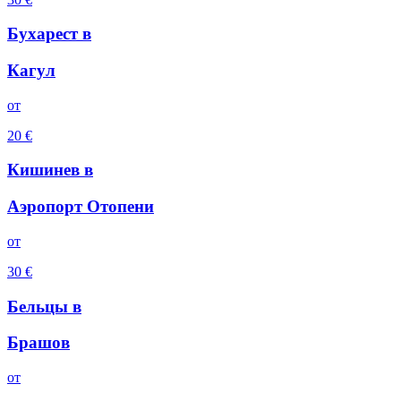
Бухарест
в
Кагул
oт
20
€
Кишинев
в
Аэропорт Отопени
oт
30
€
Бельцы
в
Брашов
oт