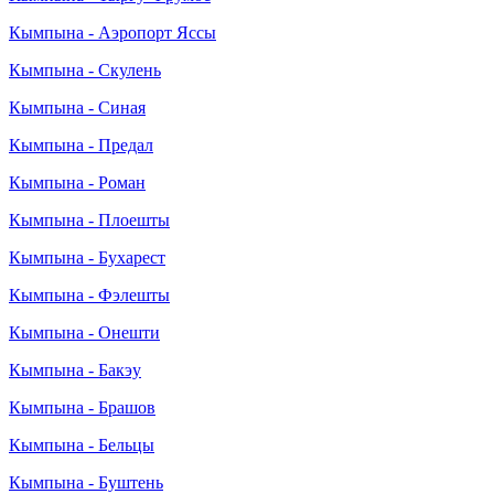
Кымпына - Аэропорт Яссы
Кымпына - Скулень
Кымпына - Синая
Кымпына - Предал
Кымпына - Роман
Кымпына - Плоешты
Кымпына - Бухарест
Кымпына - Фэлешты
Кымпына - Онешти
Кымпына - Бакэу
Кымпына - Брашов
Кымпына - Бельцы
Кымпына - Буштень