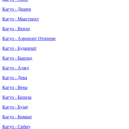
Кагул - Дюрен
Кагул - Маастрихт
Кагул - Венло
Кагул - Аэропорт Отопени
Кагул - Будапешт
Кагул - Бырлад
Кагул - Аджд
Кагул - Дева
Кагул - Вена
Кагул - Брэила
Кагул - Бузау
Кагул - Комрат
Кагул - Сибиу