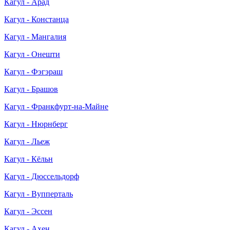
Кагул - Арад
Кагул - Констанца
Кагул - Мангалия
Кагул - Онешти
Кагул - Фэгэраш
Кагул - Брашов
Кагул - Франкфурт-на-Майне
Кагул - Нюрнберг
Кагул - Льеж
Кагул - Кёльн
Кагул - Дюссельдорф
Кагул - Вупперталь
Кагул - Эссен
Кагул - Ахен