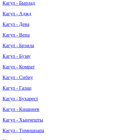
Кагул - Бырлад
Кагул - Аджд
Кагул - Дева
Кагул - Вена
Кагул - Брэила
Кагул - Бузау
Кагул - Комрат
Кагул - Сибиу
Кагул - Галац
Кагул - Бухарест
Кагул - Кишинев
Кагул - Хынчешты
Кагул - Тимишоара