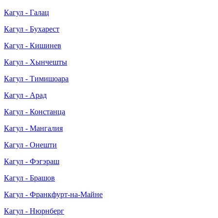
Кагул - Галац
Кагул - Бухарест
Кагул - Кишинев
Кагул - Хынчешты
Кагул - Тимишоара
Кагул - Арад
Кагул - Констанца
Кагул - Мангалия
Кагул - Онешти
Кагул - Фэгэраш
Кагул - Брашов
Кагул - Франкфурт-на-Майне
Кагул - Нюрнберг