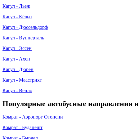
Кагул - Льеж
Кагул - Кёльн
Кагул - Дюссельдорф
Кагул - Вупперталь
Кагул - Эссен
Кагул - Ахен
Кагул - Дюрен
Кагул - Маастрихт
Кагул - Венло
Популярные автобусные направления и
Комрат - Аэропорт Отопени
Комрат - Будапешт
Комрат - Бырлад