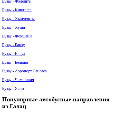
Бузау - Фэлешты
Бузау - Кишинев
Бузау - Хынчешты
Бузау - Хуши
Бузау - Фокшани
Бузау - Бакэу
Бузау - Кагул
Бузау - Бельцы
Бузау - Аэропорт Банеаса
Бузау - Чимишлия
Бузау - Яссы
Популярные автобусные направления
из Галац