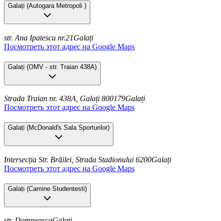
Galați
(
Autogara Metropoli
)
str. Ana Ipatescu nr.21
Galați
Посмотреть этот адрес на Google Maps
Galați
(
OMV - str. Traian 438A
)
Strada Traian nr. 438A, Galați 800179
Galați
Посмотреть этот адрес на Google Maps
Galați
(
McDonald's Sala Sporturilor
)
Intersecția Str. Brăilei, Strada Stadionului 6200
Galați
Посмотреть этот адрес на Google Maps
Galați
(
Camine Studentesti
)
str. Domneasca
Galați