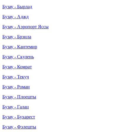
Бузау - Бырлад
Бузау - Аджд
Бузау - Аэропорт Яссы
Бузау - Брэила
Бузау - Кантемир
Бузау - Скулень
Бузау - Комрат
Бузау - Текуч
Бузау - Роман
Бузау - Плоешты
Бузау - Галац
Бузау - Бухарест
Бузау - Фэлешты