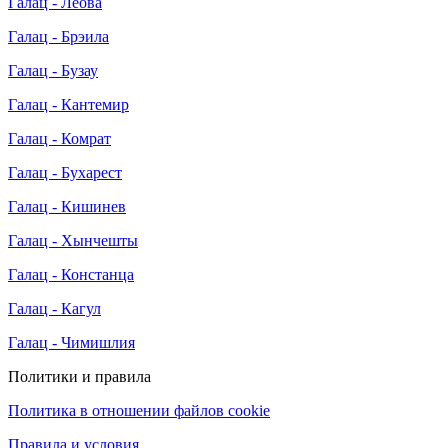
Галац - Леова
Галац - Брэила
Галац - Бузау
Галац - Кантемир
Галац - Комрат
Галац - Бухарест
Галац - Кишинев
Галац - Хынчешты
Галац - Констанца
Галац - Кагул
Галац - Чимишлия
Политики и правила
Политика в отношении файлов cookie
Правила и условия