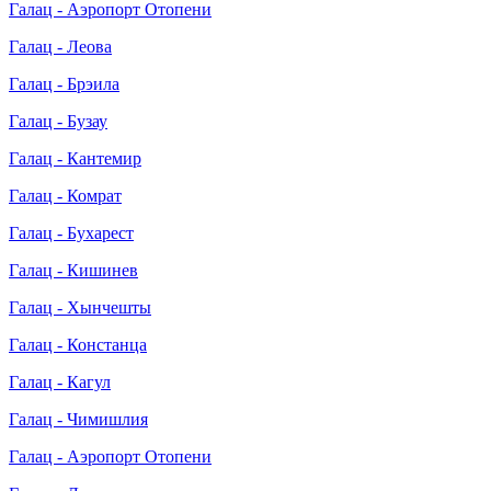
Галац - Аэропорт Отопени
Галац - Леова
Галац - Брэила
Галац - Бузау
Галац - Кантемир
Галац - Комрат
Галац - Бухарест
Галац - Кишинев
Галац - Хынчешты
Галац - Констанца
Галац - Кагул
Галац - Чимишлия
Галац - Аэропорт Отопени