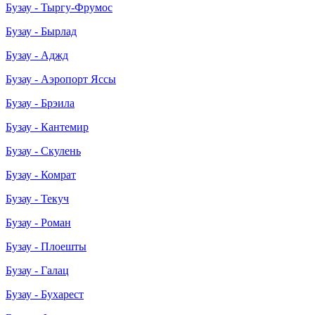
Бузау - Тыргу-Фрумос
Бузау - Бырлад
Бузау - Аджд
Бузау - Аэропорт Яссы
Бузау - Брэила
Бузау - Кантемир
Бузау - Скулень
Бузау - Комрат
Бузау - Текуч
Бузау - Роман
Бузау - Плоешты
Бузау - Галац
Бузау - Бухарест