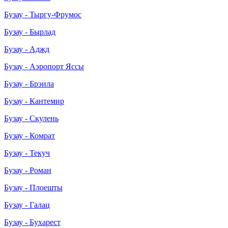
Бузау - Тыргу-Фрумос
Бузау - Бырлад
Бузау - Аджд
Бузау - Аэропорт Яссы
Бузау - Брэила
Бузау - Кантемир
Бузау - Скулень
Бузау - Комрат
Бузау - Текуч
Бузау - Роман
Бузау - Плоешты
Бузау - Галац
Бузау - Бухарест