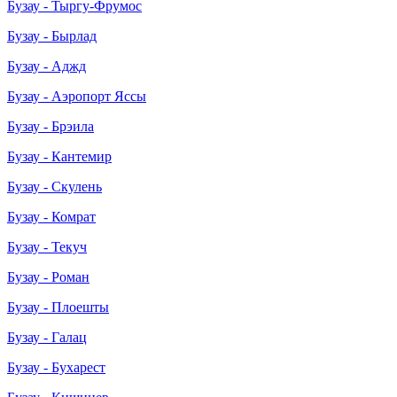
Бузау - Тыргу-Фрумос
Бузау - Бырлад
Бузау - Аджд
Бузау - Аэропорт Яссы
Бузау - Брэила
Бузау - Кантемир
Бузау - Скулень
Бузау - Комрат
Бузау - Текуч
Бузау - Роман
Бузау - Плоешты
Бузау - Галац
Бузау - Бухарест