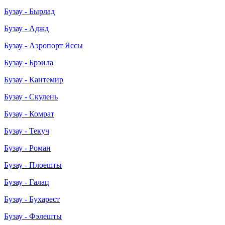
Бузау - Бырлад
Бузау - Аджд
Бузау - Аэропорт Яссы
Бузау - Брэила
Бузау - Кантемир
Бузау - Скулень
Бузау - Комрат
Бузау - Текуч
Бузау - Роман
Бузау - Плоешты
Бузау - Галац
Бузау - Бухарест
Бузау - Фэлешты