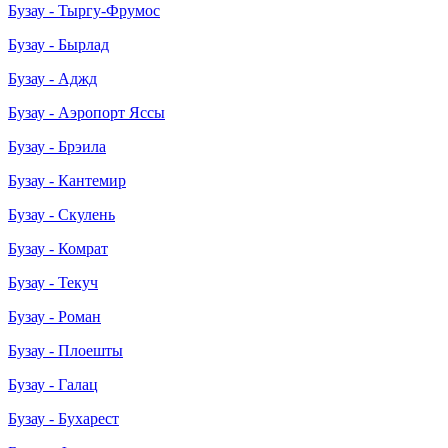
Бузау - Тыргу-Фрумос
Бузау - Бырлад
Бузау - Аджд
Бузау - Аэропорт Яссы
Бузау - Брэила
Бузау - Кантемир
Бузау - Скулень
Бузау - Комрат
Бузау - Текуч
Бузау - Роман
Бузау - Плоешты
Бузау - Галац
Бузау - Бухарест