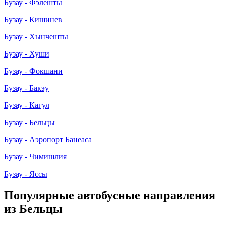
Бузау - Фэлешты
Бузау - Кишинев
Бузау - Хынчешты
Бузау - Хуши
Бузау - Фокшани
Бузау - Бакэу
Бузау - Кагул
Бузау - Бельцы
Бузау - Аэропорт Банеаса
Бузау - Чимишлия
Бузау - Яссы
Популярные автобусные направления
из Бельцы