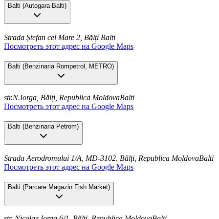
Balti
(
Autogara Balti
)
Strada Ștefan cel Mare 2, Bălți
Balti
Посмотреть этот адрес на Google Maps
Balti
(
Benzinaria Rompetrol, METRO
)
str.N.Iorga, Bălți, Republica Moldova
Balti
Посмотреть этот адрес на Google Maps
Balti
(
Benzinaria Petrom
)
Strada Aerodromului 1/A, MD-3102, Bălți, Republica Moldova
Balti
Посмотреть этот адрес на Google Maps
Balti
(
Parcare Magazin Fish Market
)
str. Nicolae Iorga 6/1, Bălți, Republica Moldova
Balti