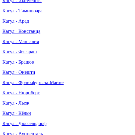
Кагул - Хынчешты
Кагул - Тимишоара
Кагул - Арад
Кагул - Констанца
Кагул - Мангалия
Кагул - Фэгэраш
Кагул - Брашов
Кагул - Онешти
Кагул - Франкфурт-на-Майне
Кагул - Нюрнберг
Кагул - Льеж
Кагул - Кёльн
Кагул - Дюссельдорф
Кагул - Вупперталь