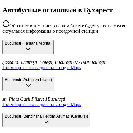
Автобусные остановки в Бухарест
Обратите внимание: в вашем билете будет указана самая
актуальная информация о посадочной станции.
București
(
Fantana Miorita
)
Șoseaua București-Ploiești, București 077190
București
Посмотреть этот адрес на Google Maps
București
(
Autogara Filaret
)
str. Piata Garii Filaret 1
București
Посмотреть этот адрес на Google Maps
București
(
Benzinaria Petrom Afumati (Centura)
)