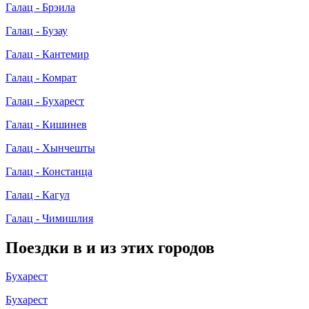
Галац - Брэила
Галац - Бузау
Галац - Кантемир
Галац - Комрат
Галац - Бухарест
Галац - Кишинев
Галац - Хынчешты
Галац - Констанца
Галац - Кагул
Галац - Чимишлия
Поездки в и из этих городов
Бухарест
Бухарест