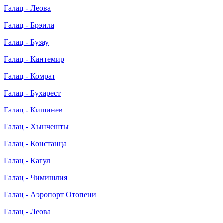
Галац - Леова
Галац - Брэила
Галац - Бузау
Галац - Кантемир
Галац - Комрат
Галац - Бухарест
Галац - Кишинев
Галац - Хынчешты
Галац - Констанца
Галац - Кагул
Галац - Чимишлия
Галац - Аэропорт Отопени
Галац - Леова