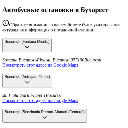
Автобусные остановки в Бухарест
Обратите внимание: в вашем билете будет указана самая
актуальная информация о посадочной станции.
București
(
Fantana Miorita
)
Șoseaua București-Ploiești, București 077190
București
Посмотреть этот адрес на Google Maps
București
(
Autogara Filaret
)
str. Piata Garii Filaret 1
București
Посмотреть этот адрес на Google Maps
București
(
Benzinaria Petrom Afumati (Centura)
)