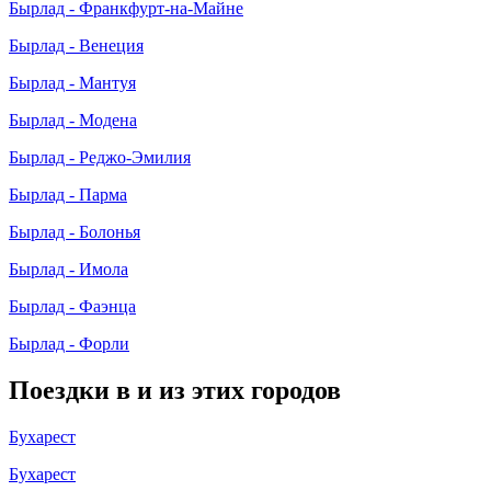
Бырлад - Франкфурт-на-Майне
Бырлад - Венеция
Бырлад - Мантуя
Бырлад - Модена
Бырлад - Реджо-Эмилия
Бырлад - Парма
Бырлад - Болонья
Бырлад - Имола
Бырлад - Фаэнца
Бырлад - Форли
Поездки в и из этих городов
Бухарест
Бухарест