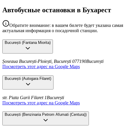
Автобусные остановки в Бухарест
Обратите внимание: в вашем билете будет указана самая
актуальная информация о посадочной станции.
București
(
Fantana Miorita
)
Șoseaua București-Ploiești, București 077190
București
Посмотреть этот адрес на Google Maps
București
(
Autogara Filaret
)
str. Piata Garii Filaret 1
București
Посмотреть этот адрес на Google Maps
București
(
Benzinaria Petrom Afumati (Centura)
)