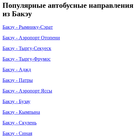
Популярные автобусные направления
из Бакэу
Бакэу - Рымнику-Сэрат
Бакэу - Аэропорт Отопени
Бакэу - Тыргу-Секуеск
Бакэу - Тыргу-Фрумос
Бакэу - Аджд
Бакэу - Патры
Бакэу - Аэропорт Яссы
Бакэу - Бузау
Бакэу - Кымпына
Бакэу - Скулень
Бакэу - Синая