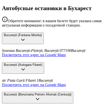
Автобусные остановки в Бухарест
Обратите внимание: в вашем билете будет указана самая
актуальная информация о посадочной станции.
București
(
Fantana Miorita
)
Șoseaua București-Ploiești, București 077190
București
Посмотреть этот адрес на Google Maps
București
(
Autogara Filaret
)
str. Piata Garii Filaret 1
București
Посмотреть этот адрес на Google Maps
București
(
Benzinaria Petrom Afumati (Centura)
)