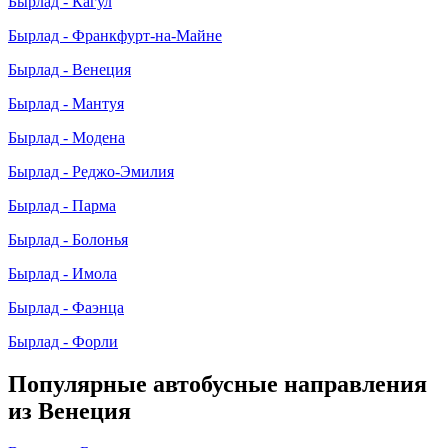
Бырлад - Кагул
Бырлад - Франкфурт-на-Майне
Бырлад - Венеция
Бырлад - Мантуя
Бырлад - Модена
Бырлад - Реджо-Эмилия
Бырлад - Парма
Бырлад - Болонья
Бырлад - Имола
Бырлад - Фаэнца
Бырлад - Форли
Популярные автобусные направления
из Венеция