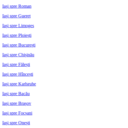
Iași spre Roman
Iași spre Gueret
Iași spre Limoges
Iași spre Ploiești
Iași spre București
Iași spre Chișinău
Iași spre Fălești
Iași spre Hîncești
Iași spre Karlsruhe
Iași spre Bacău
Iași spre Brașov
Iași spre Focșani
Iași spre Onești