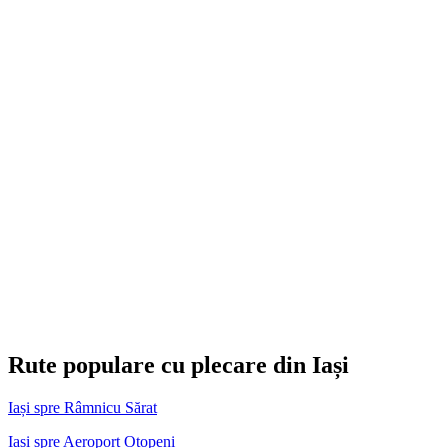
Rute populare cu plecare din Iași
Iași spre Râmnicu Sărat
Iași spre Aeroport Otopeni