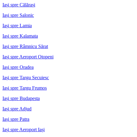
Iași spre Călărași
Iași spre Salonic
Iași spre Lamia
Iași spre Kalamata
Iași spre Râmnicu Sărat
Iași spre Aeroport Otopeni
Iași spre Oradea
Iași spre Targu Secuiesc
Iași spre Targu Frumos
Iași spre Budapesta
Iași spre Adjud
Iași spre Patra
Iași spre Aeroport Iași