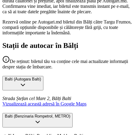
durata călătoriei și prețurile, apoi finalizează plata pe Autogari.md.
Confirmarea vine imediat, iar biletul este transmis instant pe e-mail,
ca să ai toate datele pregătite înainte de plecare.
Rezervă online pe Autogari.md biletul din Bălți către Targu Frumos,
compară opțiunile disponibile și călătorește fără griji, cu toate
informațiile importante la îndemână.
Stații de autocar în Bălți
De reținut: biletul tău va conține cele mai actualizate informații
despre stația de îmbarcare.
Balti
(
Autogara Balti
)
Strada Ștefan cel Mare 2, Bălți
Balti
Vizualizează această adresă în Google Maps
Balti
(
Benzinaria Rompetrol, METRO
)