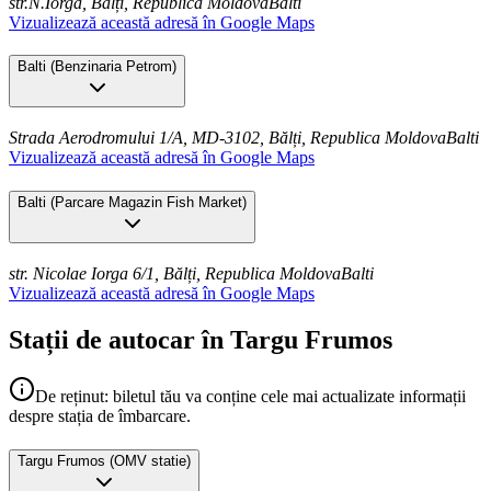
str.N.Iorga, Bălți, Republica Moldova
Balti
Vizualizează această adresă în Google Maps
Balti
(
Benzinaria Petrom
)
Strada Aerodromului 1/A, MD-3102, Bălți, Republica Moldova
Balti
Vizualizează această adresă în Google Maps
Balti
(
Parcare Magazin Fish Market
)
str. Nicolae Iorga 6/1, Bălți, Republica Moldova
Balti
Vizualizează această adresă în Google Maps
Stații de autocar în Targu Frumos
De reținut: biletul tău va conține cele mai actualizate informații
despre stația de îmbarcare.
Targu Frumos
(
OMV statie
)