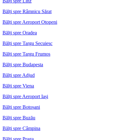
Bălți spre Linz
Bălți spre Râmnicu Sărat
Bălți spre Aeroport Otopeni
Bălți spre Oradea
Bălți spre Targu Secuiesc
Bălți spre Targu Frumos
Bălți spre Budapesta
Bălți spre Adjud
Bălți spre Viena
Bălți spre Aeroport Iași
Bălți spre Botoșani
Bălți spre Buzău
Bălți spre Câmpina
Bălți spre Praga