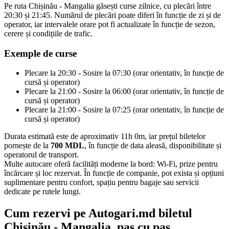
Pe ruta Chișinău - Mangalia găsești curse zilnice, cu plecări între
20:30 și 21:45. Numărul de plecări poate diferi în funcție de zi și de
operator, iar intervalele orare pot fi actualizate în funcție de sezon,
cerere și condițiile de trafic.
Exemple de curse
Plecare la 20:30 - Sosire la 07:30 (orar orientativ, în funcție de
cursă și operator)
Plecare la 21:00 - Sosire la 06:00 (orar orientativ, în funcție de
cursă și operator)
Plecare la 21:00 - Sosire la 07:25 (orar orientativ, în funcție de
cursă și operator)
Durata estimată este de aproximativ 11h 0m, iar prețul biletelor
pornește de la
700 MDL
, în funcție de data aleasă, disponibilitate și
operatorul de transport.
Multe autocare oferă facilități moderne la bord: Wi-Fi, prize pentru
încărcare și loc rezervat. În funcție de companie, pot exista și opțiuni
suplimentare pentru confort, spațiu pentru bagaje sau servicii
dedicate pe rutele lungi.
Cum rezervi pe Autogari.md biletul
Chișinău - Mangalia, pas cu pas