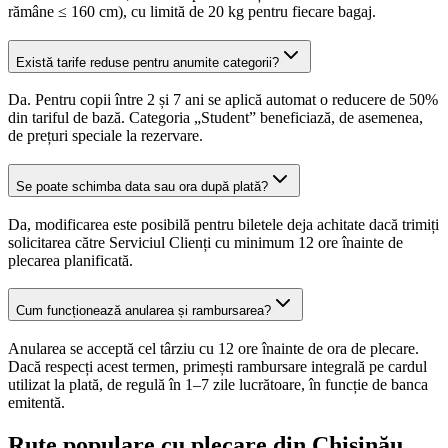
rămâne ≤ 160 cm), cu limită de 20 kg pentru fiecare bagaj.
Există tarife reduse pentru anumite categorii?
Da. Pentru copii între 2 și 7 ani se aplică automat o reducere de 50%
din tariful de bază. Categoria „Student” beneficiază, de asemenea,
de prețuri speciale la rezervare.
Se poate schimba data sau ora după plată?
Da, modificarea este posibilă pentru biletele deja achitate dacă trimiți
solicitarea către Serviciul Clienți cu minimum 12 ore înainte de
plecarea planificată.
Cum funcționează anularea și rambursarea?
Anularea se acceptă cel târziu cu 12 ore înainte de ora de plecare.
Dacă respecți acest termen, primești rambursare integrală pe cardul
utilizat la plată, de regulă în 1–7 zile lucrătoare, în funcție de banca
emitentă.
Rute populare cu plecare din Chișinău