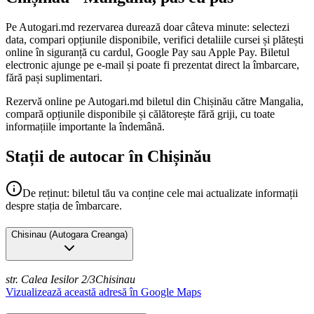
Pe Autogari.md rezervarea durează doar câteva minute: selectezi
data, compari opțiunile disponibile, verifici detaliile cursei și plătești
online în siguranță cu cardul, Google Pay sau Apple Pay. Biletul
electronic ajunge pe e-mail și poate fi prezentat direct la îmbarcare,
fără pași suplimentari.
Rezervă online pe Autogari.md biletul din Chișinău către Mangalia,
compară opțiunile disponibile și călătorește fără griji, cu toate
informațiile importante la îndemână.
Stații de autocar în Chișinău
De reținut: biletul tău va conține cele mai actualizate informații
despre stația de îmbarcare.
Chisinau
(
Autogara Creanga
)
str. Calea Iesilor 2/3
Chisinau
Vizualizează această adresă în Google Maps