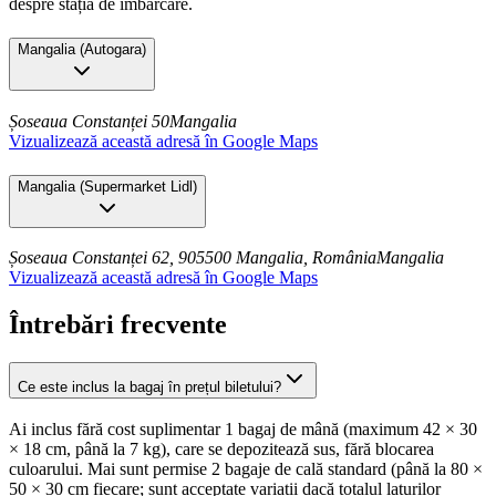
despre stația de îmbarcare.
Mangalia
(
Autogara
)
Șoseaua Constanței 50
Mangalia
Vizualizează această adresă în Google Maps
Mangalia
(
Supermarket Lidl
)
Șoseaua Constanței 62, 905500 Mangalia, România
Mangalia
Vizualizează această adresă în Google Maps
Întrebări frecvente
Ce este inclus la bagaj în prețul biletului?
Ai inclus fără cost suplimentar 1 bagaj de mână (maximum 42 × 30
× 18 cm, până la 7 kg), care se depozitează sus, fără blocarea
culoarului. Mai sunt permise 2 bagaje de cală standard (până la 80 ×
50 × 30 cm fiecare; sunt acceptate variații dacă totalul laturilor