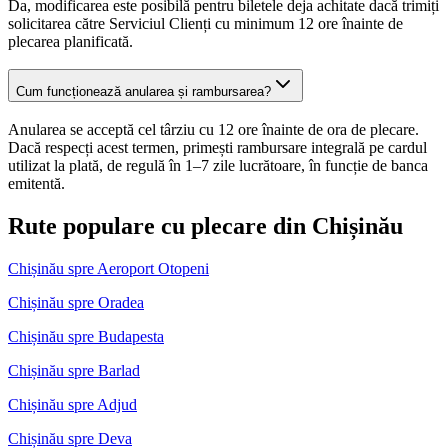
Da, modificarea este posibilă pentru biletele deja achitate dacă trimiți
solicitarea către Serviciul Clienți cu minimum 12 ore înainte de
plecarea planificată.
Cum funcționează anularea și rambursarea?
Anularea se acceptă cel târziu cu 12 ore înainte de ora de plecare.
Dacă respecți acest termen, primești rambursare integrală pe cardul
utilizat la plată, de regulă în 1–7 zile lucrătoare, în funcție de banca
emitentă.
Rute populare cu plecare din Chișinău
Chișinău spre Aeroport Otopeni
Chișinău spre Oradea
Chișinău spre Budapesta
Chișinău spre Barlad
Chișinău spre Adjud
Chișinău spre Deva