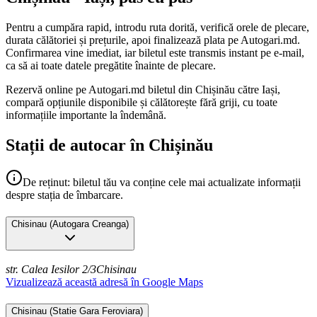
Pentru a cumpăra rapid, introdu ruta dorită, verifică orele de plecare,
durata călătoriei și prețurile, apoi finalizează plata pe Autogari.md.
Confirmarea vine imediat, iar biletul este transmis instant pe e-mail,
ca să ai toate datele pregătite înainte de plecare.
Rezervă online pe Autogari.md biletul din Chișinău către Iași,
compară opțiunile disponibile și călătorește fără griji, cu toate
informațiile importante la îndemână.
Stații de autocar în Chișinău
De reținut: biletul tău va conține cele mai actualizate informații
despre stația de îmbarcare.
Chisinau
(
Autogara Creanga
)
str. Calea Iesilor 2/3
Chisinau
Vizualizează această adresă în Google Maps
Chisinau
(
Statie Gara Feroviara
)