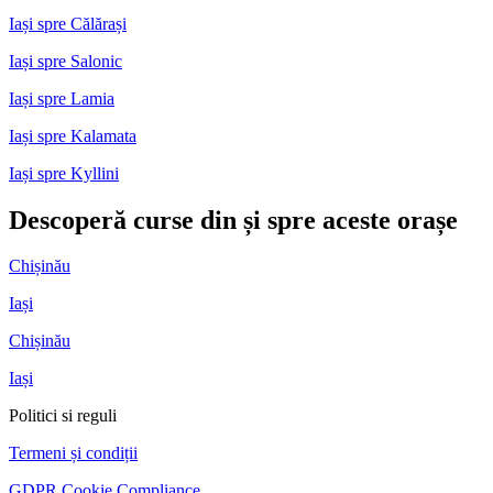
Iași spre Călărași
Iași spre Salonic
Iași spre Lamia
Iași spre Kalamata
Iași spre Kyllini
Descoperă curse din și spre aceste orașe
Chișinău
Iași
Chișinău
Iași
Politici si reguli
Termeni și condiții
GDPR Cookie Compliance