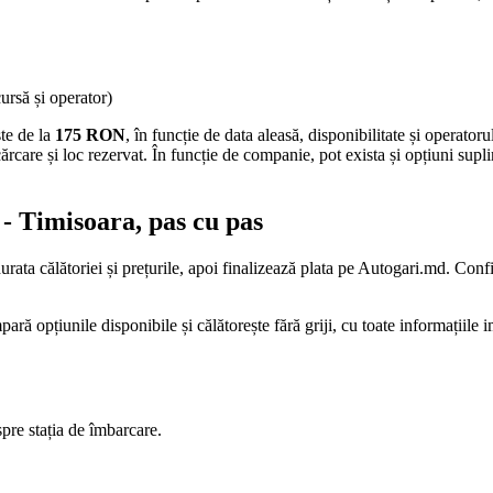
cursă și operator)
ște de la
175 RON
, în funcție de data aleasă, disponibilitate și operatoru
ărcare și loc rezervat. În funcție de companie, pot exista și opțiuni supl
- Timisoara, pas cu pas
urata călătoriei și prețurile, apoi finalizează plata pe Autogari.md. Confi
ă opțiunile disponibile și călătorește fără griji, cu toate informațiile
spre stația de îmbarcare.