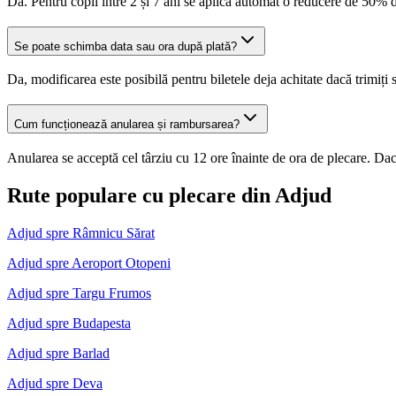
Da. Pentru copii între 2 și 7 ani se aplică automat o reducere de 50% d
Se poate schimba data sau ora după plată?
Da, modificarea este posibilă pentru biletele deja achitate dacă trimiți
Cum funcționează anularea și rambursarea?
Anularea se acceptă cel târziu cu 12 ore înainte de ora de plecare. Dacă
Rute populare cu plecare din Adjud
Adjud spre Râmnicu Sărat
Adjud spre Aeroport Otopeni
Adjud spre Targu Frumos
Adjud spre Budapesta
Adjud spre Barlad
Adjud spre Deva