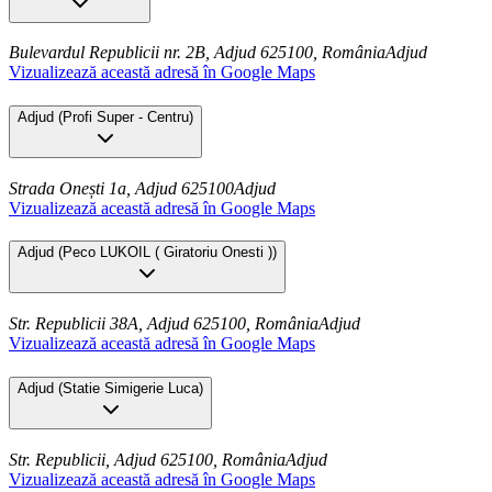
Bulevardul Republicii nr. 2B, Adjud 625100, România
Adjud
Vizualizează această adresă în Google Maps
Adjud
(
Profi Super - Centru
)
Strada Onești 1a, Adjud 625100
Adjud
Vizualizează această adresă în Google Maps
Adjud
(
Peco LUKOIL ( Giratoriu Onesti )
)
Str. Republicii 38A, Adjud 625100, România
Adjud
Vizualizează această adresă în Google Maps
Adjud
(
Statie Simigerie Luca
)
Str. Republicii, Adjud 625100, România
Adjud
Vizualizează această adresă în Google Maps