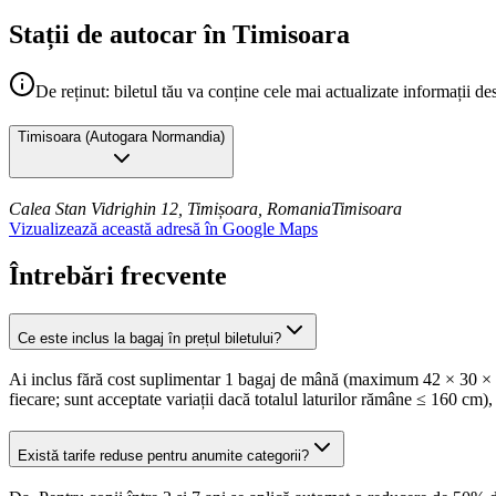
Stații de autocar în Timisoara
De reținut: biletul tău va conține cele mai actualizate informații de
Timisoara
(
Autogara Normandia
)
Calea Stan Vidrighin 12, Timișoara, Romania
Timisoara
Vizualizează această adresă în Google Maps
Întrebări frecvente
Ce este inclus la bagaj în prețul biletului?
Ai inclus fără cost suplimentar 1 bagaj de mână (maximum 42 × 30 × 18
fiecare; sunt acceptate variații dacă totalul laturilor rămâne ≤ 160 cm),
Există tarife reduse pentru anumite categorii?