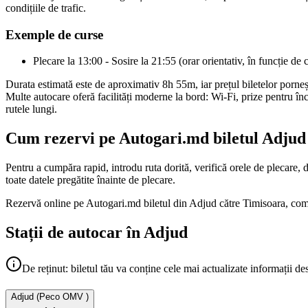
condițiile de trafic.
Exemple de curse
Plecare la 13:00 - Sosire la 21:55 (orar orientativ, în funcție de 
Durata estimată este de aproximativ 8h 55m, iar prețul biletelor porne
Multe autocare oferă facilități moderne la bord: Wi-Fi, prize pentru înc
rutele lungi.
Cum rezervi pe Autogari.md biletul Adjud 
Pentru a cumpăra rapid, introdu ruta dorită, verifică orele de plecare, d
toate datele pregătite înainte de plecare.
Rezervă online pe Autogari.md biletul din Adjud către Timisoara, compar
Stații de autocar în Adjud
De reținut: biletul tău va conține cele mai actualizate informații de
Adjud
(
Peco OMV
)