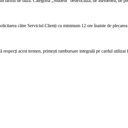
in tariful de bază. Categoria „Student” beneficiază, de asemenea, de preț
 solicitarea către Serviciul Clienți cu minimum 12 ore înainte de plecarea 
 respecți acest termen, primești rambursare integrală pe cardul utilizat l