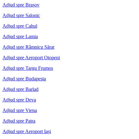
Adjud spre Brașov
Adjud spre Salonic
Adjud spre Cahul
Adjud spre Lamia
Adjud spre Râmnicu Sărat
Adjud spre Aeroport Otopeni
Adjud spre Targu Frumos
Adjud spre Budapesta
Adjud spre Barlad
Adjud spre Deva
Adjud spre Viena
Adjud spre Patra
Adjud spre Aeroport Iași