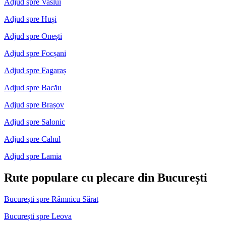
Adjud spre Vaslui
Adjud spre Huși
Adjud spre Onești
Adjud spre Focșani
Adjud spre Fagaraș
Adjud spre Bacău
Adjud spre Brașov
Adjud spre Salonic
Adjud spre Cahul
Adjud spre Lamia
Rute populare cu plecare din București
București spre Râmnicu Sărat
București spre Leova