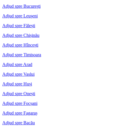
Adjud spre București
Adjud spre Leușeni
Adjud spre Fălești
Adjud spre Chișinău
Adjud spre Hîncești
Adjud spre Timisoara
Adjud spre Arad
Adjud spre Vaslui
Adjud spre Huși
Adjud spre Onești
Adjud spre Focșani
Adjud spre Fagaraș
Adjud spre Bacău