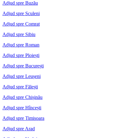
Adjud spre Buzău
Adjud spre Sculeni
Adjud spre Comrat
Adjud spre Sibiu
Adjud spre Roman
Adjud spre Ploiești
Adjud spre București
Adjud spre Leușeni
Adjud spre Fălești
Adjud spre Chișinău
Adjud spre Hîncești
Adjud spre Timisoara
Adjud spre Arad