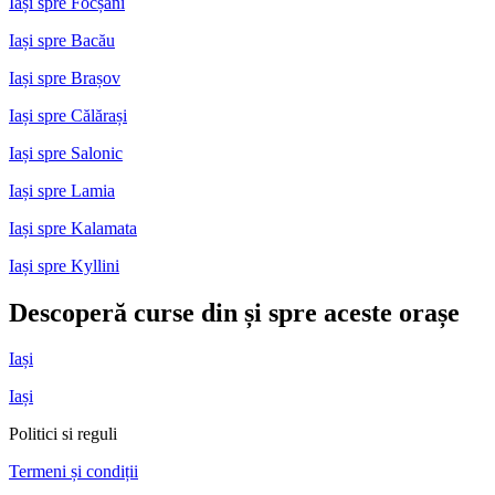
Iași spre Focșani
Iași spre Bacău
Iași spre Brașov
Iași spre Călărași
Iași spre Salonic
Iași spre Lamia
Iași spre Kalamata
Iași spre Kyllini
Descoperă curse din și spre aceste orașe
Iași
Iași
Politici si reguli
Termeni și condiții