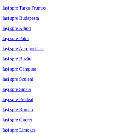
Iași spre Targu Frumos
Iași spre Budapesta
Iași spre Adjud
Iași spre Patra
Iași spre Aeroport Iași
Iași spre Buzău
Iași spre Câmpina
Iași spre Sculeni
Iași spre Sinaia
Iași spre Predeal
Iași spre Roman
Iași spre Gueret
Iași spre Limoges