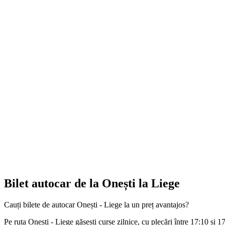
Bilet autocar de la Onești la Liege
Cauți bilete de autocar Onești - Liege la un preț avantajos?
Pe ruta Onești - Liege găsești curse zilnice, cu plecări între 17:10 și 17