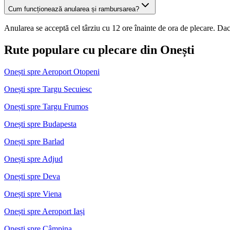
Cum funcționează anularea și rambursarea?
Anularea se acceptă cel târziu cu 12 ore înainte de ora de plecare. Dacă
Rute populare cu plecare din Onești
Onești spre Aeroport Otopeni
Onești spre Targu Secuiesc
Onești spre Targu Frumos
Onești spre Budapesta
Onești spre Barlad
Onești spre Adjud
Onești spre Deva
Onești spre Viena
Onești spre Aeroport Iași
Onești spre Câmpina