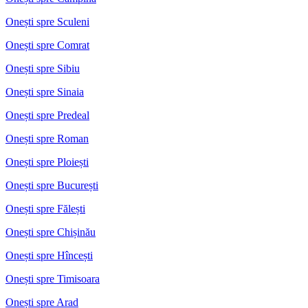
Onești spre Sculeni
Onești spre Comrat
Onești spre Sibiu
Onești spre Sinaia
Onești spre Predeal
Onești spre Roman
Onești spre Ploiești
Onești spre București
Onești spre Fălești
Onești spre Chișinău
Onești spre Hîncești
Onești spre Timisoara
Onești spre Arad