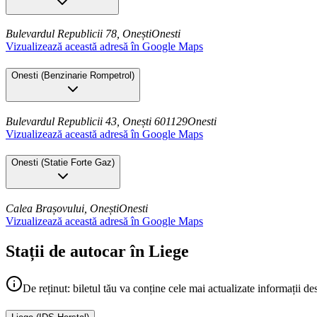
Bulevardul Republicii 78, Onești
Onesti
Vizualizează această adresă în Google Maps
Onesti
(
Benzinarie Rompetrol
)
Bulevardul Republicii 43, Onești 601129
Onesti
Vizualizează această adresă în Google Maps
Onesti
(
Statie Forte Gaz
)
Calea Brașovului, Onești
Onesti
Vizualizează această adresă în Google Maps
Stații de autocar în Liege
De reținut: biletul tău va conține cele mai actualizate informații de