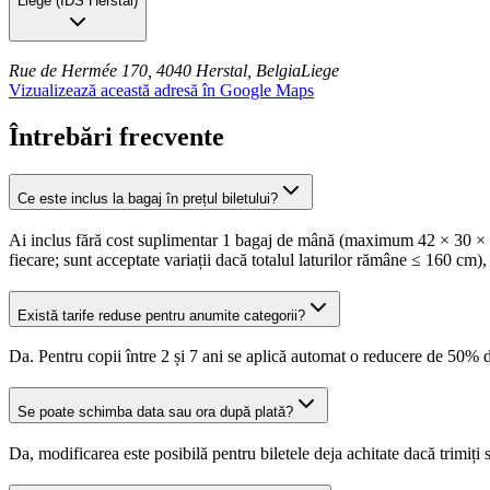
Liege
(
IDS Herstal
)
Rue de Hermée 170, 4040 Herstal, Belgia
Liege
Vizualizează această adresă în Google Maps
Întrebări frecvente
Ce este inclus la bagaj în prețul biletului?
Ai inclus fără cost suplimentar 1 bagaj de mână (maximum 42 × 30 × 18
fiecare; sunt acceptate variații dacă totalul laturilor rămâne ≤ 160 cm),
Există tarife reduse pentru anumite categorii?
Da. Pentru copii între 2 și 7 ani se aplică automat o reducere de 50% d
Se poate schimba data sau ora după plată?
Da, modificarea este posibilă pentru biletele deja achitate dacă trimiți