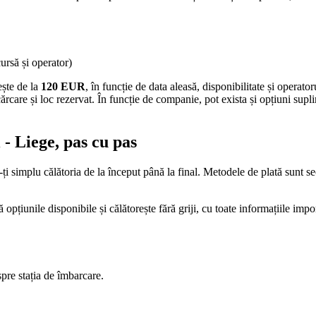
cursă și operator)
ește de la
120 EUR
, în funcție de data aleasă, disponibilitate și operator
ărcare și loc rezervat. În funcție de companie, pot exista și opțiuni supl
- Liege, pas cu pas
i simplu călătoria de la început până la final. Metodele de plată sunt se
pțiunile disponibile și călătorește fără griji, cu toate informațiile imp
spre stația de îmbarcare.