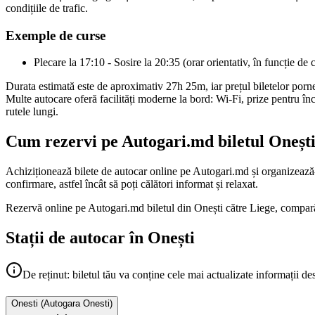
condițiile de trafic.
Exemple de curse
Plecare la 17:10 - Sosire la 20:35 (orar orientativ, în funcție de 
Durata estimată este de aproximativ 27h 25m, iar prețul biletelor porn
Multe autocare oferă facilități moderne la bord: Wi-Fi, prize pentru înc
rutele lungi.
Cum rezervi pe Autogari.md biletul Onești 
Achiziționează bilete de autocar online pe Autogari.md și organizează-ț
confirmare, astfel încât să poți călători informat și relaxat.
Rezervă online pe Autogari.md biletul din Onești către Liege, compară o
Stații de autocar în Onești
De reținut: biletul tău va conține cele mai actualizate informații de
Onesti
(
Autogara Onesti
)