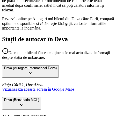
de plată sunt securizate, iar documentul de călătorie este livrat
imediat după confirmare, astfel încât să poți călători informat și
relaxat.
Rezervă online pe Autogari.md biletul din Deva către Forli, compară
opțiunile disponibile și călătorește fără griji, cu toate informațiile
importante la îndemână.
Stații de autocar în Deva
De reținut: biletul tău va conține cele mai actualizate informații
despre stația de îmbarcare.
Deva
(
Autogara International Deva
)
Piața Gării 1, Deva
Deva
Vizualizează această adresă în Google Maps
Deva
(
Benzinaria MOL
)