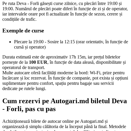
Pe ruta Deva - Forli găsești curse zilnice, cu plecări între 19:00 și
19:00. Numărul de plecări poate diferi în funcție de zi și de operator,
iar intervalele orare pot fi actualizate în funcție de sezon, cerere și
condițiile de trafic.
Exemple de curse
Plecare la 19:00 - Sosire la 12:15 (orar orientativ, în funcție de
cursă și operator)
Durata estimată este de aproximativ 17h 15m, iar prețul biletelor
pornește de la
100 EUR
, în funcție de data aleasă, disponibilitate și
operatorul de transport.
Multe autocare oferă facilități moderne la bord: Wi-Fi, prize pentru
încărcare și loc rezervat. În funcție de companie, pot exista și opțiuni
suplimentare pentru confort, spațiu pentru bagaje sau servicii
dedicate pe rutele lungi.
Cum rezervi pe Autogari.md biletul Deva
- Forli, pas cu pas
Achiziționează bilete de autocar online pe Autogari.md și
organizează-ți simplu călătoria de la început până la final. Metodele