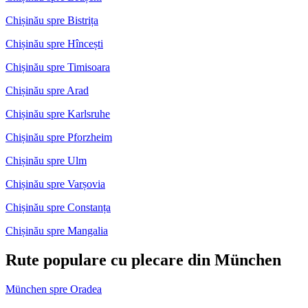
Chișinău spre Bistrița
Chișinău spre Hîncești
Chișinău spre Timisoara
Chișinău spre Arad
Chișinău spre Karlsruhe
Chișinău spre Pforzheim
Chișinău spre Ulm
Chișinău spre Varșovia
Chișinău spre Constanța
Chișinău spre Mangalia
Rute populare cu plecare din München
München spre Oradea