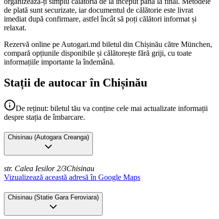
organizează-ți simplu călătoria de la început până la final. Metodele
de plată sunt securizate, iar documentul de călătorie este livrat
imediat după confirmare, astfel încât să poți călători informat și
relaxat.
Rezervă online pe Autogari.md biletul din Chișinău către München,
compară opțiunile disponibile și călătorește fără griji, cu toate
informațiile importante la îndemână.
Stații de autocar în Chișinău
De reținut: biletul tău va conține cele mai actualizate informații
despre stația de îmbarcare.
Chisinau
(
Autogara Creanga
)
str. Calea Iesilor 2/3
Chisinau
Vizualizează această adresă în Google Maps
Chisinau
(
Statie Gara Feroviara
)