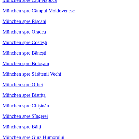
München spre Cluj-Napoca
München spre Câmpul Moldovenesc
München spre Rișcani
München spre Oradea
München spre Costești
München spre Bănești
München spre Botoșani
München spre Sărătenii Vechi
München spre Orhei
München spre Bistrița
München spre Chișinău
München spre Sîngerei
München spre Bălți
München spre Gura Humorului