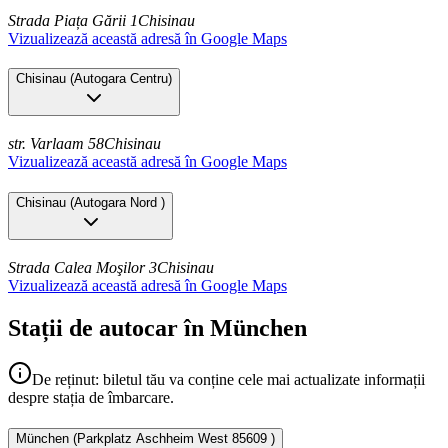
Strada Piața Gării 1
Chisinau
Vizualizează această adresă în Google Maps
Chisinau
(
Autogara Centru
)
str. Varlaam 58
Chisinau
Vizualizează această adresă în Google Maps
Chisinau
(
Autogara Nord
)
Strada Calea Moşilor 3
Chisinau
Vizualizează această adresă în Google Maps
Stații de autocar în München
De reținut: biletul tău va conține cele mai actualizate informații
despre stația de îmbarcare.
München
(
Parkplatz Aschheim West 85609
)