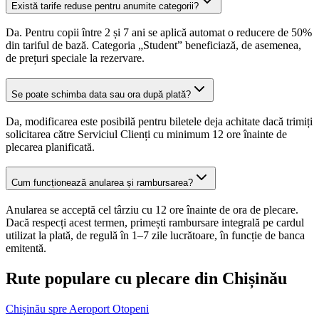
Există tarife reduse pentru anumite categorii?
Da. Pentru copii între 2 și 7 ani se aplică automat o reducere de 50%
din tariful de bază. Categoria „Student” beneficiază, de asemenea,
de prețuri speciale la rezervare.
Se poate schimba data sau ora după plată?
Da, modificarea este posibilă pentru biletele deja achitate dacă trimiți
solicitarea către Serviciul Clienți cu minimum 12 ore înainte de
plecarea planificată.
Cum funcționează anularea și rambursarea?
Anularea se acceptă cel târziu cu 12 ore înainte de ora de plecare.
Dacă respecți acest termen, primești rambursare integrală pe cardul
utilizat la plată, de regulă în 1–7 zile lucrătoare, în funcție de banca
emitentă.
Rute populare cu plecare din Chișinău
Chișinău spre Aeroport Otopeni