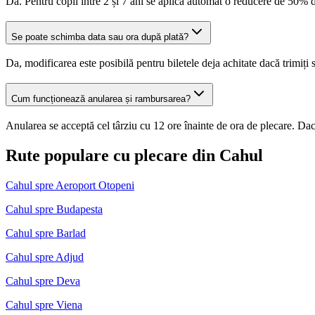
Da. Pentru copii între 2 și 7 ani se aplică automat o reducere de 50% d
Se poate schimba data sau ora după plată?
Da, modificarea este posibilă pentru biletele deja achitate dacă trimiți
Cum funcționează anularea și rambursarea?
Anularea se acceptă cel târziu cu 12 ore înainte de ora de plecare. Dacă
Rute populare cu plecare din Cahul
Cahul spre Aeroport Otopeni
Cahul spre Budapesta
Cahul spre Barlad
Cahul spre Adjud
Cahul spre Deva
Cahul spre Viena