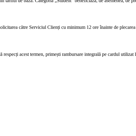
in tariful de bază. Categoria „Student” beneficiază, de asemenea, de preț
 solicitarea către Serviciul Clienți cu minimum 12 ore înainte de plecarea 
 respecți acest termen, primești rambursare integrală pe cardul utilizat l