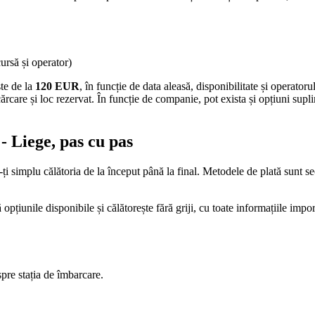
cursă și operator)
ște de la
120 EUR
, în funcție de data aleasă, disponibilitate și operatoru
ărcare și loc rezervat. În funcție de companie, pot exista și opțiuni supl
- Liege, pas cu pas
i simplu călătoria de la început până la final. Metodele de plată sunt se
țiunile disponibile și călătorește fără griji, cu toate informațiile impo
spre stația de îmbarcare.