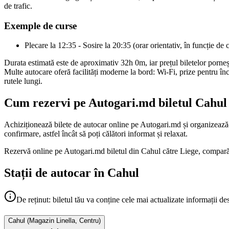
de trafic.
Exemple de curse
Plecare la 12:35 - Sosire la 20:35 (orar orientativ, în funcție de 
Durata estimată este de aproximativ 32h 0m, iar prețul biletelor porne
Multe autocare oferă facilități moderne la bord: Wi-Fi, prize pentru înc
rutele lungi.
Cum rezervi pe Autogari.md biletul Cahul 
Achiziționează bilete de autocar online pe Autogari.md și organizează-ț
confirmare, astfel încât să poți călători informat și relaxat.
Rezervă online pe Autogari.md biletul din Cahul către Liege, compară op
Stații de autocar în Cahul
De reținut: biletul tău va conține cele mai actualizate informații de
Cahul
(
Magazin Linella, Centru
)