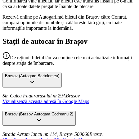
Confirmarea vine imediat, iar biletul este transmis instant pe e-mail,
ca să ai toate datele pregătite înainte de plecare.
Rezervă online pe Autogari.md biletul din Brașov către Comrat,
compară opțiunile disponibile și călătorește fără griji, cu toate
informațiile importante la îndemână.
Stații de autocar în Brașov
De reținut: biletul tău va conține cele mai actualizate informații
despre stația de îmbarcare.
Brasov
(
Autogara Bartolomeu
)
Str. Calea Fagararasului nr.29A
Brasov
Vizualizează această adresă în Google Maps
Brasov
(
Brasov Autogara Codreanu 2
)
Strada Avram Iancu nr. 114, Brașov 500068
Brasov