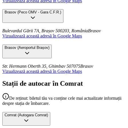
Vizualizează această adresă în Google Maps
Brasov
(
Peco OMV - Gara C.F.R.
)
Bulevardul Gării 7A, Brașov 500203, România
Brasov
Vizualizează această adresă în Google Maps
Brasov
(
Aeroportul Brașov
)
Str. Hermann Oberth 35, Ghimbav 507075
Brasov
Vizualizează această adresă în Google Maps
Stații de autocar în Comrat
De reținut: biletul tău va conține cele mai actualizate informații
despre stația de îmbarcare.
Comrat
(
Autogara Comrat
)