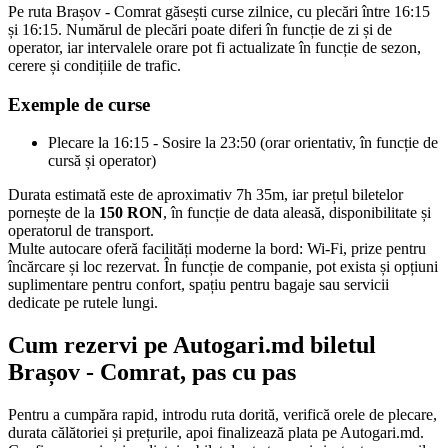
Pe ruta Brașov - Comrat găsești curse zilnice, cu plecări între 16:15
și 16:15. Numărul de plecări poate diferi în funcție de zi și de
operator, iar intervalele orare pot fi actualizate în funcție de sezon,
cerere și condițiile de trafic.
Exemple de curse
Plecare la 16:15 - Sosire la 23:50 (orar orientativ, în funcție de
cursă și operator)
Durata estimată este de aproximativ 7h 35m, iar prețul biletelor
pornește de la
150 RON
, în funcție de data aleasă, disponibilitate și
operatorul de transport.
Multe autocare oferă facilități moderne la bord: Wi-Fi, prize pentru
încărcare și loc rezervat. În funcție de companie, pot exista și opțiuni
suplimentare pentru confort, spațiu pentru bagaje sau servicii
dedicate pe rutele lungi.
Cum rezervi pe Autogari.md biletul
Brașov - Comrat, pas cu pas
Pentru a cumpăra rapid, introdu ruta dorită, verifică orele de plecare,
durata călătoriei și prețurile, apoi finalizează plata pe Autogari.md.