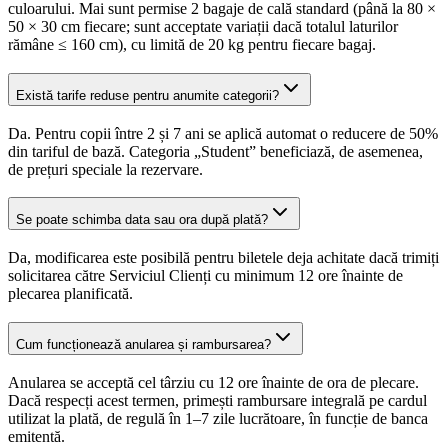
culoarului. Mai sunt permise 2 bagaje de cală standard (până la 80 ×
50 × 30 cm fiecare; sunt acceptate variații dacă totalul laturilor
rămâne ≤ 160 cm), cu limită de 20 kg pentru fiecare bagaj.
Există tarife reduse pentru anumite categorii?
Da. Pentru copii între 2 și 7 ani se aplică automat o reducere de 50%
din tariful de bază. Categoria „Student” beneficiază, de asemenea,
de prețuri speciale la rezervare.
Se poate schimba data sau ora după plată?
Da, modificarea este posibilă pentru biletele deja achitate dacă trimiți
solicitarea către Serviciul Clienți cu minimum 12 ore înainte de
plecarea planificată.
Cum funcționează anularea și rambursarea?
Anularea se acceptă cel târziu cu 12 ore înainte de ora de plecare.
Dacă respecți acest termen, primești rambursare integrală pe cardul
utilizat la plată, de regulă în 1–7 zile lucrătoare, în funcție de banca
emitentă.