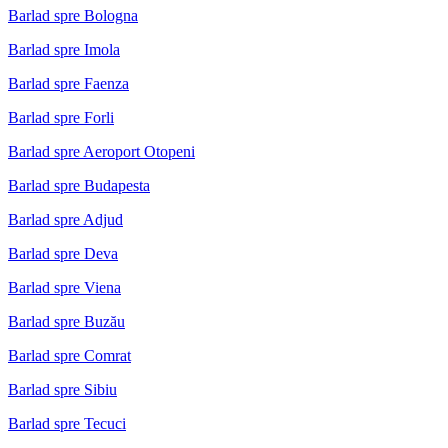
Barlad spre Bologna
Barlad spre Imola
Barlad spre Faenza
Barlad spre Forli
Barlad spre Aeroport Otopeni
Barlad spre Budapesta
Barlad spre Adjud
Barlad spre Deva
Barlad spre Viena
Barlad spre Buzău
Barlad spre Comrat
Barlad spre Sibiu
Barlad spre Tecuci