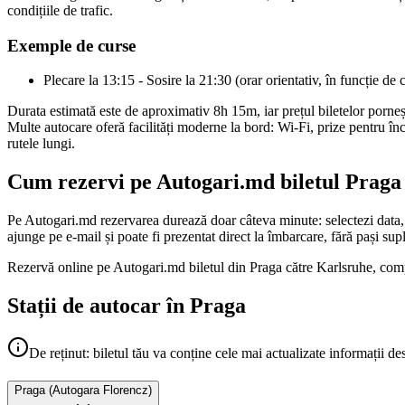
condițiile de trafic.
Exemple de curse
Plecare la 13:15 - Sosire la 21:30 (orar orientativ, în funcție de 
Durata estimată este de aproximativ 8h 15m, iar prețul biletelor porne
Multe autocare oferă facilități moderne la bord: Wi-Fi, prize pentru înc
rutele lungi.
Cum rezervi pe Autogari.md biletul Praga 
Pe Autogari.md rezervarea durează doar câteva minute: selectezi data, c
ajunge pe e-mail și poate fi prezentat direct la îmbarcare, fără pași sup
Rezervă online pe Autogari.md biletul din Praga către Karlsruhe, compar
Stații de autocar în Praga
De reținut: biletul tău va conține cele mai actualizate informații de
Praga
(
Autogara Florencz
)