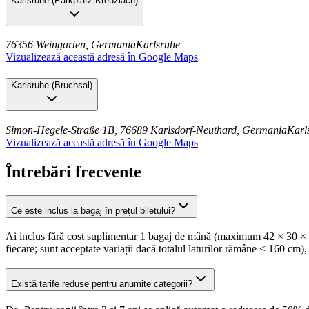
Karlsruhe
(
Parkplatz Kreuzlach
)
76356 Weingarten, Germania
Karlsruhe
Vizualizează această adresă în Google Maps
Karlsruhe
(
Bruchsal
)
Simon-Hegele-Straße 1B, 76689 Karlsdorf-Neuthard, Germania
Karl
Vizualizează această adresă în Google Maps
Întrebări frecvente
Ce este inclus la bagaj în prețul biletului?
Ai inclus fără cost suplimentar 1 bagaj de mână (maximum 42 × 30 × 18
fiecare; sunt acceptate variații dacă totalul laturilor rămâne ≤ 160 cm),
Există tarife reduse pentru anumite categorii?