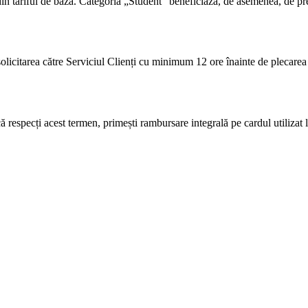
in tariful de bază. Categoria „Student” beneficiază, de asemenea, de preț
 solicitarea către Serviciul Clienți cu minimum 12 ore înainte de plecarea 
 respecți acest termen, primești rambursare integrală pe cardul utilizat l