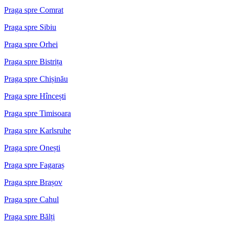
Praga spre Comrat
Praga spre Sibiu
Praga spre Orhei
Praga spre Bistrița
Praga spre Chișinău
Praga spre Hîncești
Praga spre Timisoara
Praga spre Karlsruhe
Praga spre Onești
Praga spre Fagaraș
Praga spre Brașov
Praga spre Cahul
Praga spre Bălți