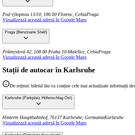
Pod výtopnou 13/10, 186 00 Florenc, Cehia
Praga
Vizualizează această adresă în Google Maps
Praga
(
Benzinarie Shell
)
Průmyslová 42, 108 00 Praha 10-Malešice, Cehia
Praga
Vizualizează această adresă în Google Maps
Stații de autocar în Karlsruhe
De reținut: biletul tău va conține cele mai actualizate informații de
Karlsruhe
(
Parkplatz Höfenschlag Ost
)
Hinterm Hauptbahnhof, 76137 Karlsruhe, Germania
Karlsruhe
Vizualizează această adresă în Google Maps