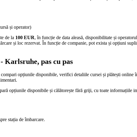
cursă și operator)
ște de la
100 EUR
, în funcție de data aleasă, disponibilitate și operatoru
ărcare și loc rezervat. În funcție de companie, pot exista și opțiuni supl
- Karlsruhe, pas cu pas
ompari opțiunile disponibile, verifici detaliile cursei și plătești online
limentari.
ă opțiunile disponibile și călătorește fără griji, cu toate informațiile 
spre stația de îmbarcare.