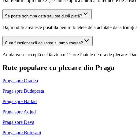
Da. Pentru copii între 2 și 7 ani se aplică automat o reducere de 50% d
Se poate schimba data sau ora după plată?
Da, modificarea este posibilă pentru biletele deja achitate dacă trimiți
Cum funcționează anularea și rambursarea?
Anularea se acceptă cel târziu cu 12 ore înainte de ora de plecare. Dacă
Rute populare cu plecare din Praga
Praga spre Oradea
Praga spre Budapesta
Praga spre Barlad
Praga spre Adjud
Praga spre Deva
Praga spre Botoșani